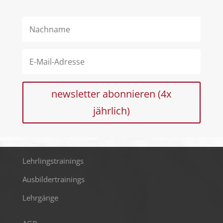
newsletter abonnieren (4x
jährlich)
Lehrlingstrainings
Ausbildertrainings
Lehrgänge